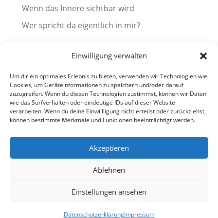
Wenn das Innere sichtbar wird
Wer spricht da eigentlich in mir?
Die Innere Kritikerin
Einwilligung verwalten
Um dir ein optimales Erlebnis zu bieten, verwenden wir Technologien wie
Burnout beginnt leiser, als viele denken
Cookies, um Geräteinformationen zu speichern und/oder darauf
zuzugreifen. Wenn du diesen Technologien zustimmst, können wir Daten
Warum dein Inneres Dorf nie fertig ist
wie das Surfverhalten oder eindeutige IDs auf dieser Website
verarbeiten. Wenn du deine Einwillligung nicht erteilst oder zurückziehst,
können bestimmte Merkmale und Funktionen beeinträchtigt werden.
Wenn das Innere sichtbar wird
Akzeptieren
Wer spricht da eigentlich in mir?
Ablehnen
Einstellungen ansehen
Copyright 2026
Wertschätzung leben!
| Alle Rechte vorbehalten |
Datenschutzerklärung
Impressum
Impressum
|
Datenschutz