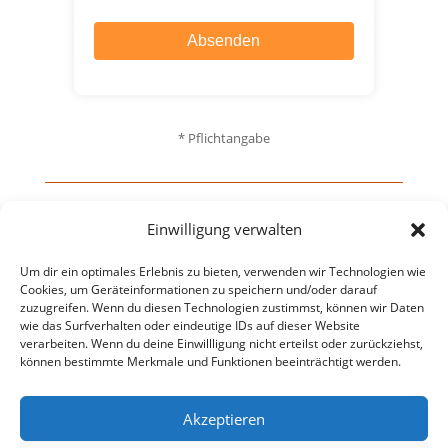
Absenden
* Pflichtangabe
Einwilligung verwalten
Mit der Abholung deines Geschenks erlaubst du mir,
dir ab und zu Informationen zu den Themen
Um dir ein optimales Erlebnis zu bieten, verwenden wir Technologien wie
Persönlichkeitsentwicklung
und
Gewaltfreie
Cookies, um Geräteinformationen zu speichern und/oder darauf
zuzugreifen. Wenn du diesen Technologien zustimmst, können wir Daten
Kommunikation
sowie meinen Angeboten an die von
wie das Surfverhalten oder eindeutige IDs auf dieser Website
dir hier angegebene E-Mail-Adresse zu schicken. Du
verarbeiten. Wenn du deine Einwillligung nicht erteilst oder zurückziehst,
hast jederzeit die Möglichkeit, diese Zustimmung
können bestimmte Merkmale und Funktionen beeinträchtigt werden.
ganz einfach mit einem Klick in einer meiner E-Mails
zu widerrufen.
Akzeptieren