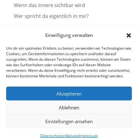
Wenn das Innere sichtbar wird
Wer spricht da eigentlich in mir?
Die Innere Kritikerin
Einwilligung verwalten
Um dir ein optimales Erlebnis zu bieten, verwenden wir Technologien wie
Burnout beginnt leiser, als viele denken
Cookies, um Geräteinformationen zu speichern und/oder darauf
zuzugreifen. Wenn du diesen Technologien zustimmst, können wir Daten
Warum dein Inneres Dorf nie fertig ist
wie das Surfverhalten oder eindeutige IDs auf dieser Website
verarbeiten. Wenn du deine Einwillligung nicht erteilst oder zurückziehst,
können bestimmte Merkmale und Funktionen beeinträchtigt werden.
Wenn das Innere sichtbar wird
Akzeptieren
Wer spricht da eigentlich in mir?
Ablehnen
Einstellungen ansehen
Copyright 2026
Wertschätzung leben!
| Alle Rechte vorbehalten |
Datenschutzerklärung
Impressum
Impressum
|
Datenschutz